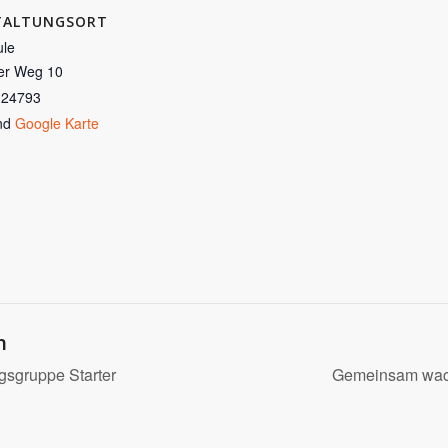
TALTUNGSORT
le
er Weg 10
24793
nd
Google Karte
n
sgruppe Starter
Gemeinsam wach