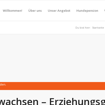
Willkommen!
Über uns
Unser Angebot
Hundepension
Du bist hier:
Startseite
nden.
achsen – Erziehungs