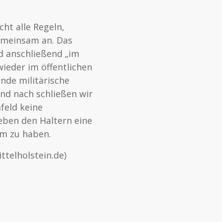
ht alle Regeln,
gemeinsam an. Das
d anschließend „im
ieder im öffentlichen
nde militärische
und nach schließen wir
feld keine
eben den Haltern eine
em zu haben.
ttelholstein.de)