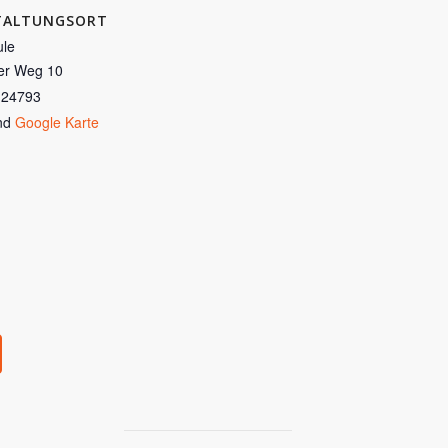
TALTUNGSORT
le
er Weg 10
24793
nd
Google Karte