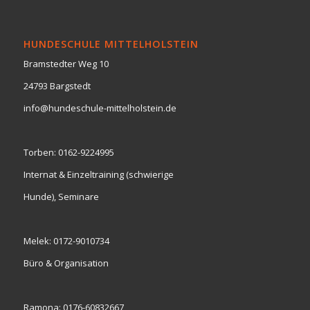
HUNDESCHULE MITTELHOLSTEIN
Bramstedter Weg 10
24793 Bargstedt
info@hundeschule-mittelholstein.de
Torben:
0162-9224995
Internat & Einzeltraining (schwierige
Hunde), Seminare
Melek:
0172-9010734
Büro & Organisation
Ramona:
0176-60832667