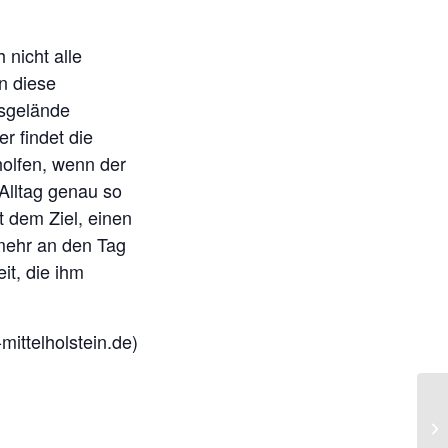
nicht alle
n diese
gsgelände
r findet die
olfen, wenn der
 Alltag genau so
t dem Ziel, einen
 mehr an den Tag
it, die ihm
mittelholstein.de)
Ge
We