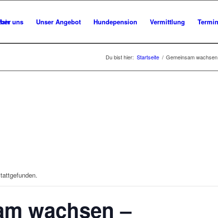
ber uns
Unser Angebot
Hundepension
Vermittlung
Termi
Du bist hier:
Startseite
/
Gemeinsam wachsen –
stattgefunden.
am wachsen –