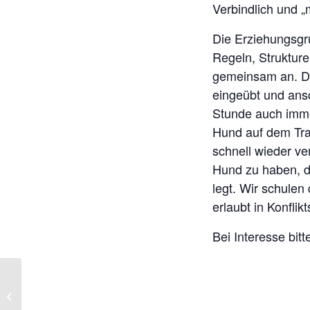
Verbindlich und 
Die Erziehungsgr
Regeln, Strukture
gemeinsam an. Da
eingeübt und ansc
Stunde auch imme
Hund auf dem Trai
schnell wieder ve
Hund zu haben, de
legt. Wir schulen
erlaubt in Konfli
Bei Interesse bit
Gemeinsam wachsen –
Erziehungsgruppe Fortgeschritten