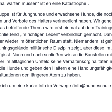
„mal warten müssen“ ist eh eine Katastrophe…
uppe ist für Junghunde und erwachsene Hunde, die noch 
n und Verbote des Halters verinnerlicht haben. Wir gehe
s betreffende Thema wird erst einmal auf dem Trainin
hließend „im richtigen Leben“ verbindlich gemacht. Dahe
r wieder im öffentlichen Raum statt. Niemandem ist geh
ningsgelände militärische Disziplin zeigt, aber diese im
rgisst. Nach und nach schließen wir so die Baustellen mi
r im alltäglichen Umfeld keine Verhaltensorginalitäten
 die Hunde und geben den Haltern eine Handlungsfähigke
ktsituationen den längeren Atem zu haben.
te ich um eine kurze Info im Vorwege (info@hundeschule-