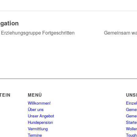
igation
rziehungsgruppe Fortgeschritten
Gemeinsam wa
TEIN
MENÜ
UNS
Willkommen!
Einzel
Über uns
Gemei
Unser Angebot
Gemei
Hundepension
Starte
Vermittlung
Wolle
Termine
Tough