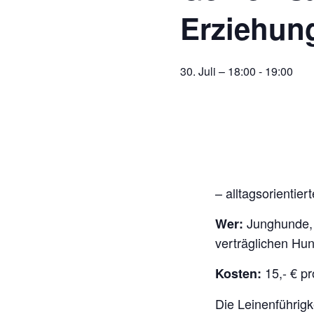
Erziehun
30. Juli – 18:00
-
19:00
– alltagsorientie
Junghunde, 
Wer:
verträglichen Hun
15,- € p
Kosten:
Die Leinenführigke