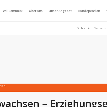
Willkommen!
Über uns
Unser Angebot
Hundepension
Du bist hier:
Startseite
nden.
achsen – Erziehungs