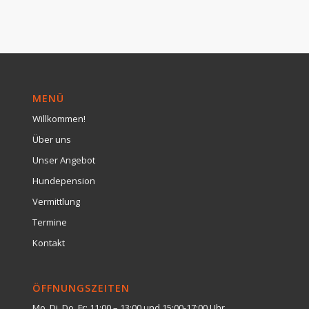
MENÜ
Willkommen!
Über uns
Unser Angebot
Hundepension
Vermittlung
Termine
Kontakt
ÖFFNUNGSZEITEN
Mo, Di, Do, Fr: 11:00 – 13:00 und 15:00-17:00 Uhr