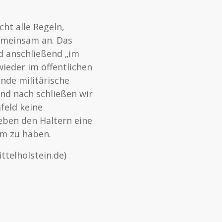
ht alle Regeln,
gemeinsam an. Das
d anschließend „im
ieder im öffentlichen
nde militärische
und nach schließen wir
feld keine
eben den Haltern eine
em zu haben.
ttelholstein.de)