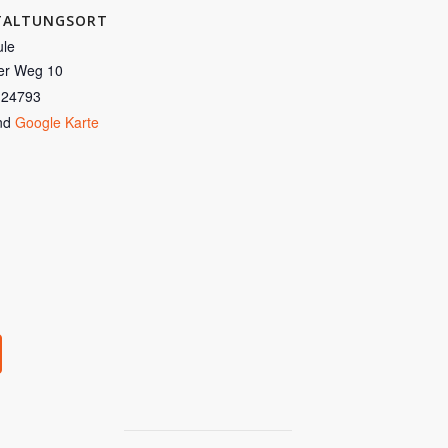
TALTUNGSORT
le
er Weg 10
24793
nd
Google Karte