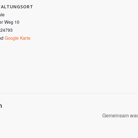
TALTUNGSORT
le
er Weg 10
24793
nd
Google Karte
n
Gemeinsam wach